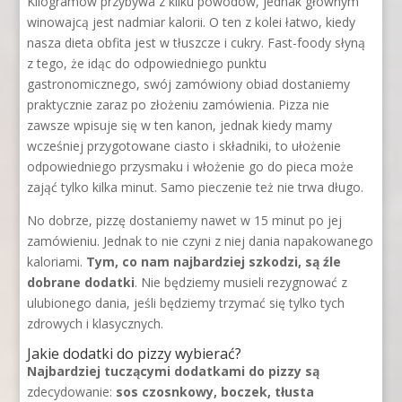
Kilogramów przybywa z kilku powodów, jednak głównym
winowajcą jest nadmiar kalorii. O ten z kolei łatwo, kiedy
nasza dieta obfita jest w tłuszcze i cukry. Fast-foody słyną
z tego, że idąc do odpowiedniego punktu
gastronomicznego, swój zamówiony obiad dostaniemy
praktycznie zaraz po złożeniu zamówienia. Pizza nie
zawsze wpisuje się w ten kanon, jednak kiedy mamy
wcześniej przygotowane ciasto i składniki, to ułożenie
odpowiedniego przysmaku i włożenie go do pieca może
zająć tylko kilka minut. Samo pieczenie też nie trwa długo.
No dobrze, pizzę dostaniemy nawet w 15 minut po jej
zamówieniu. Jednak to nie czyni z niej dania napakowanego
kaloriami.
Tym, co nam najbardziej szkodzi, są źle
dobrane dodatki
. Nie będziemy musieli rezygnować z
ulubionego dania, jeśli będziemy trzymać się tylko tych
zdrowych i klasycznych.
Jakie dodatki do pizzy wybierać?
Najbardziej tuczącymi dodatkami do pizzy są
zdecydowanie:
sos czosnkowy, boczek, tłusta