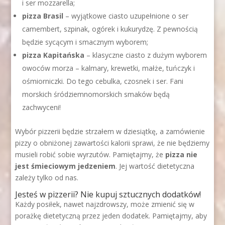
i ser mozzarella;
pizza Brasil
– wyjątkowe ciasto uzupełnione o ser
camembert, szpinak, ogórek i kukurydzę. Z pewnością
będzie sycącym i smacznym wyborem;
pizza Kapitańska
– klasyczne ciasto z dużym wyborem
owoców morza – kalmary, krewetki, małże, tuńczyk i
ośmiorniczki. Do tego cebulka, czosnek i ser. Fani
morskich śródziemnomorskich smaków będą
zachwyceni!
Wybór pizzerii będzie strzałem w dziesiątkę, a zamówienie
pizzy o obniżonej zawartości kalorii sprawi, że nie będziemy
musieli robić sobie wyrzutów. Pamiętajmy, że
pizza nie
jest śmieciowym jedzeniem
. Jej wartość dietetyczna
zależy tylko od nas.
Jesteś w pizzerii? Nie kupuj sztucznych dodatków!
Każdy posiłek, nawet najzdrowszy, może zmienić się w
porażkę dietetyczną przez jeden dodatek. Pamiętajmy, aby