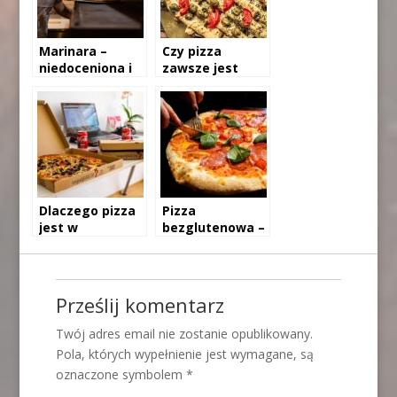
Marinara –
Czy pizza
niedoceniona i
zawsze jest
zapomniana
okrągła?
włoska pizza.
Czy winną jest
królowa
Margherita?
Dlaczego pizza
Pizza
jest w
bezglutenowa –
kwadratowych
kilka pomysłów
pudełkach?
na zdrową i
Sprawdzamy!
smaczną pizzę
bez glutenu
Prześlij komentarz
Twój adres email nie zostanie opublikowany.
Pola, których wypełnienie jest wymagane, są
oznaczone symbolem
*