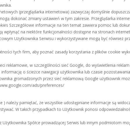
ownika.
rnetowych (przeglądarka internetowa) zazwyczaj domyślnie dopuszcz
gą dokonać zmiany ustawień w tym zakresie. Przeglądarka internet
okies Szczegółowe informacje na ten temat zawiera pomoc lub dokume
ą wpłynąć na niektóre funkcjonalności dostępne na stronach interne
ońcowym Użytkownika Serwisu i wykorzystywane mogą być również pr
atności tych firm, aby poznać zasady korzystania z plików cookie wy
sieci reklamowe, w szczególności sieć Google, do wyświetlenia rekl
informację o ścieżce nawigacji użytkownika lub czasie pozostawania 
ytkownika gromadzonych przez sieć reklamową Google użytkownik może
//www.google.com/ads/preferences/
ze ) należy pamiętać, że wszystkie udostępniane informacje są wido
zystywać. W takich przypadkach to Użytkownik ponosi odpowiedzialnoś
ez Użytkownika Spółce prowadzącej Serwis lub innym podmiotom mog