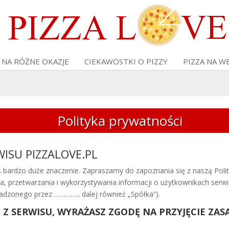
 NA RÓŻNE OKAZJE
CIEKAWOSTKI O PIZZY
PIZZA NA W
Polityka prywatności
ISU PIZZALOVE.PL
ardzo duże znaczenie. Zapraszamy do zapoznania się z naszą Polity
a, przetwarzania i wykorzystywania informacji o użytkownikach ser
wadzonego przez ………….. dalej również „Spółka”).
Z SERWISU, WYRAŻASZ ZGODĘ NA PRZYJĘCIE ZAS