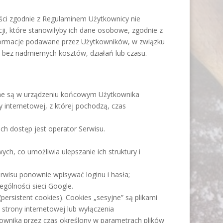
ści zgodnie z Regulaminem Użytkownicy nie
ji, które stanowiłyby ich dane osobowe, zgodnie z
nformacje podawane przez Użytkowników, w związku
w bez nadmiernych kosztów, działań lub czasu.
ywane są w urządzeniu końcowym Użytkownika
 internetowej, z której pochodzą, czas
h dostęp jest operator Serwisu.
ch, co umożliwia ulepszanie ich struktury i
erwisu ponownie wpisywać loginu i hasła;
gólności sieci Google.
ersistent cookies). Cookies „sesyjne” są plikami
trony internetowej lub wyłączenia
ownika przez czas określony w parametrach plików