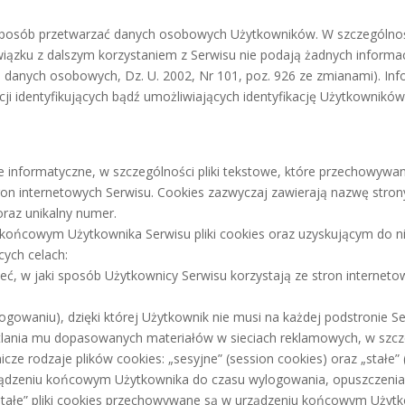
ny sposób przetwarzać danych osobowych Użytkowników. W szczególno
wiązku z dalszym korzystaniem z Serwisu nie podają żadnych informac
 danych osobowych, Dz. U. 2002, Nr 101, poz. 926 ze zmianami). I
cji identyfikujących bądź umożliwiających identyfikację Użytkownikó
 dane informatyczne, w szczególności pliki tekstowe, które przechow
ron internetowych Serwisu. Cookies zazwyczaj zawierają nazwę strony
raz unikalny numer.
ońcowym Użytkownika Serwisu pliki cookies oraz uzyskującym do nic
cych celach:
ć, w jaki sposób Użytkownicy Serwisu korzystają ze stron internetowy
logowaniu), dzięki której Użytkownik nie musi na każdej podstronie S
ietlania mu dopasowanych materiałów w sieciach reklamowych, w szcze
 rodzaje plików cookies: „sesyjne” (session cookies) oraz „stałe” (p
dzeniu końcowym Użytkownika do czasu wylogowania, opuszczenia s
„Stałe” pliki cookies przechowywane są w urządzeniu końcowym Użytk