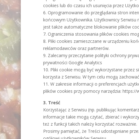
cookies lub do czasu ich usunięcia przez Użytk
6. Oprogramowanie do przeglądania stron inte
końcowym Użytkownika. Użytkownicy Serwisu mo
jest także automatyczne blokowanie plików co
7. Ograniczenia stosowania plików cookies mog
8. Pliki cookies zamieszczane w urządzeniu k
reklamodawców oraz partnerów.
9. Zalecamy przeczytanie polityki ochrony pryw
prywatności Google Analytics
10. Pliki cookie mogą być wykorzystane przez 
korzysta z Serwisu. W tym celu mogą zachować 
11. W zakresie informacji o preferencjach uż
plików cookies przy pomocy narzędzia: https:
3. Treść
Korzystając z Serwisu (np. publikując komentar
informacje takie mogą czytać, zbierać i wykor
też z funkcji takich należy korzystać rozważnie.
Prosimy pamiętać, że Treści udostępniane prz
ogółowi użytkowników Serwisu.