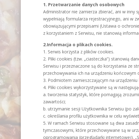
1. Przetwarzanie danych osobowych
Administrator nie zamierza zbierać, ani w in
wypełniają formularza rejestracyjnego, ani w z
obowiązującymi przepisami (Ustawa o ochronie
z korzystaniem z Serwisu, nie stanowią informa
2.Informacja o plikach cookies.
1. Serwis korzysta z plików cookies.
2. Pliki cookies (tzw. „ciasteczka”) stanowią
Serwisu i przeznaczone są do korzystania ze st
przechowywania ich na urządzeniu końcowym o
3. Podmiotem zamieszczającym na urządzeniu k
4. Pliki cookies wykorzystywane są w następują
a. tworzenia statystyk, które pomagają zrozumie
zawartości;
b. utrzymanie sesji Użytkownika Serwisu (po za
c. określania profilu użytkownika w celu wyśw
5. W ramach Serwisu stosowane są dwa zasadnicze
tymczasowymi, które przechowywane są w urzą
oprogramowania (przeglądarki internetowej). 