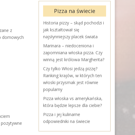
Pizza na świecie
Historia pizzy – skąd pochodzi i
jak kształtował się
zane z
najsłynniejszy placek świata
m o domowych
Marinara – niedoceniona i
zapomniana włoska pizza. Czy
winną jest królowa Margherita?
Czy tylko Włosi jedzą pizzę?
Ranking krajów, w których ten
włoski przysmak jest równie
popularny
Pizza włoska vs amerykańska,
która będzie lepsze dla ciebie?
Pizza i jej kulinarne
uciem
odpowiedniki na świecie
ć pozytywne