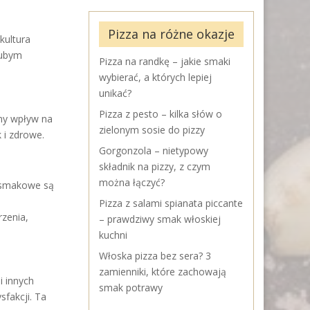
Pizza na różne okazje
kultura
rubym
Pizza na randkę – jakie smaki
wybierać, a których lepiej
unikać?
Pizza z pesto – kilka słów o
wny wpływ na
zielonym sosie do pizzy
 i zdrowe.
Gorgonzola – nietypowy
składnik na pizzy, z czym
można łączyć?
i smakowe są
Pizza z salami spianata piccante
rzenia,
– prawdziwy smak włoskiej
kuchni
Włoska pizza bez sera? 3
zamienniki, które zachowają
i innych
smak potrawy
fakcji. Ta