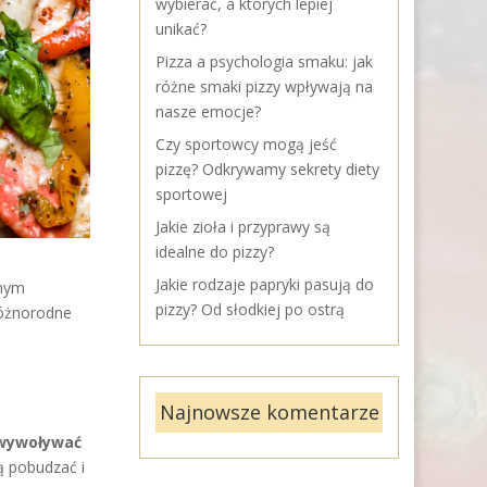
wybierać, a których lepiej
unikać?
Pizza a psychologia smaku: jak
różne smaki pizzy wpływają na
nasze emocje?
Czy sportowcy mogą jeść
pizzę? Odkrywamy sekrety diety
sportowej
Jakie zioła i przyprawy są
idealne do pizzy?
Jakie rodzaje papryki pasują do
rnym
pizzy? Od słodkiej po ostrą
różnorodne
Najnowsze komentarze
 wywoływać
ą pobudzać i