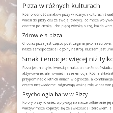
Pizza w różnych kulturach
Różnorodność smaków pizzy w różnych kulturach świata p
wnosi do pizzy coś ze swojej tradycji, co może wpływ
ciastem po cienką i chrupiącą włoską pizzę, każda wers
Zdrowie a pizza
Chociaż pizza jest często postrzegana jako niezdrowa
nasze samopoczucie i ogólny nastrój. Kluczem jest umi
Smak i emocje: więcej niż tylk
Pizza jest nie tylko kwestią smaku, ale także doświa
aktywowane, ale również nasze emocje. Różne składnik
przypominać o letnich dniach w ogrodzie, a kombinacja
często nieświadome, odgrywają ważną rolę w naszym p
Psychologia barw w Pizzy
Kolory pizzy również wpływają na nasze odbieranie jej 
warzyw może kojarzyć się ze świeżością i zdrowiem, a 