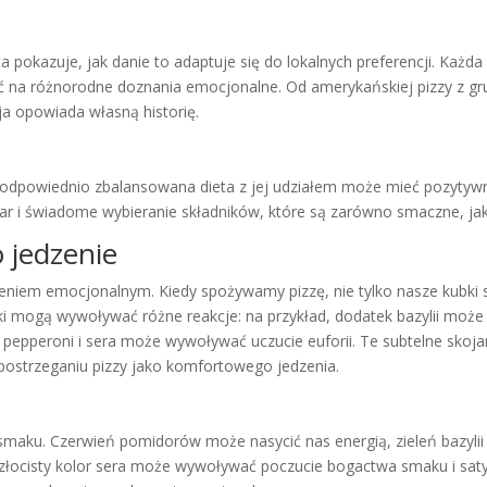
okazuje, jak danie to adaptuje się do lokalnych preferencji. Każda 
ać na różnorodne doznania emocjonalne. Od amerykańskiej pizzy z g
ja opowiada własną historię.
, odpowiednio zbalansowana dieta z jej udziałem może mieć pozyty
ar i świadome wybieranie składników, które są zarówno smaczne, jak
o jedzenie
dczeniem emocjonalnym. Kiedy spożywamy pizzę, nie tylko nasze kubk
i mogą wywoływać różne reakcje: na przykład, dodatek bazylii może
 pepperoni i sera może wywoływać uczucie euforii. Te subtelne skoja
ostrzeganiu pizzy jako komfortowego jedzenia.
smaku. Czerwień pomidorów może nasycić nas energią, zieleń bazylii 
złocisty kolor sera może wywoływać poczucie bogactwa smaku i satys