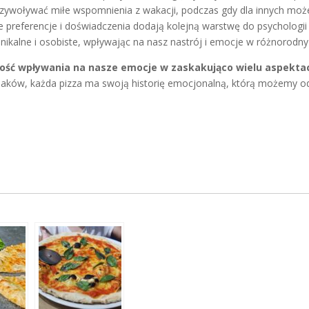
zywoływać miłe wspomnienia z wakacji, podczas gdy dla innych moż
e preferencje i doświadczenia dodają kolejną warstwę do psychologi
 unikalne i osobiste, wpływając na nasz nastrój i emocje w różnorodn
olność wpływania na nasze emocje w zaskakująco wielu aspekta
aków, każda pizza ma swoją historię emocjonalną, którą możemy o