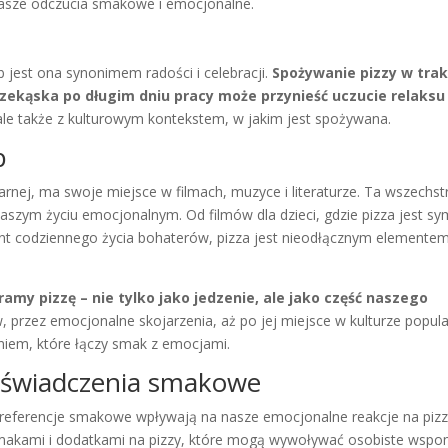
 nasze odczucia smakowe i emocjonalne.
 jest ona synonimem radości i celebracji.
Spożywanie pizzy w trak
rzekąska po długim dniu pracy może przynieść uczucie relaksu 
 ale także z kulturowym kontekstem, w jakim jest spożywana.
p
nej, ma swoje miejsce w filmach, muzyce i literaturze. Ta wszechst
szym życiu emocjonalnym. Od filmów dla dzieci, gdzie pizza jest s
ment codziennego życia bohaterów, pizza jest nieodłącznym elemente
ramy pizzę – nie tylko jako jedzenie, ale jako część naszego
 przez emocjonalne skojarzenia, aż po jej miejsce w kulturze popula
eniem, które łączy smak z emocjami.
doświadczenia smakowe
preferencje smakowe wpływają na nasze emocjonalne reakcje na pizz
smakami i dodatkami na pizzy, które mogą wywoływać osobiste wspom