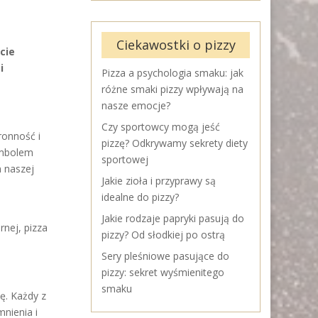
Ciekawostki o pizzy
cie
i
Pizza a psychologia smaku: jak
różne smaki pizzy wpływają na
nasze emocje?
Czy sportowcy mogą jeść
ronność i
pizzę? Odkrywamy sekrety diety
ymbolem
sportowej
m naszej
Jakie zioła i przyprawy są
idealne do pizzy?
Jakie rodzaje papryki pasują do
rnej, pizza
pizzy? Od słodkiej po ostrą
Sery pleśniowe pasujące do
pizzy: sekret wyśmienitego
smaku
ę. Każdy z
nienia i