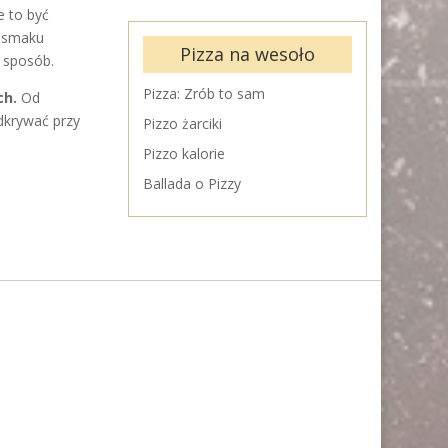
e to być
i smaku
Pizza na wesoło
y sposób.
Pizza: Zrób to sam
ch.
Od
dkrywać przy
Pizzo żarciki
Pizzo kalorie
Ballada o Pizzy