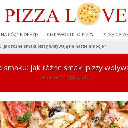
 NA RÓŻNE OKAZJE
CIEKAWOSTKI O PIZZY
PIZZA NA W
: jak różne smaki pizzy wpływają na nasze emocje?
ia smaku: jak różne smaki pizzy wpływ
Gru 1, 2025
|
Ciekawostki
|