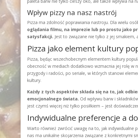
paleta barw nie tylko cieszy oko, ale także wpływa na
Wpływ pizzy na nasz nastrój
Pizza ma zdolność poprawiania nastroju. Dla wielu osób
oglądania filmu, na imprezie lub po prostu jako p
satysfakcji.
Jest to związane nie tylko z jej smakiem,
Pizza jako element kultury po
Pizza, będąc wszechobecnym elementem kultury popular
obecność w mediach dodatkowo wzmacnia jej rolę w na
przygody i radości, po seriale, w których stanowi ele
kultury.
Każdy z tych aspektów składa się na to, jak odbie
emocjonalnego świata.
Od wpływu barw i składników,
jest czymś więcej niż tylko posiłkiem – jest doświadcz
Indywidualne preferencje a 
Warto również zwrócić uwagę na to, jak indywidualne 
nas ma unikalne skojarzenia związane z konkretnymi 