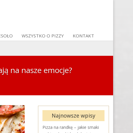
ESOŁO
WSZYSTKO O PIZZY
KONTAKT
ają na nasze emocje?
Najnowsze wpisy
Pizza na randkę – jakie smaki