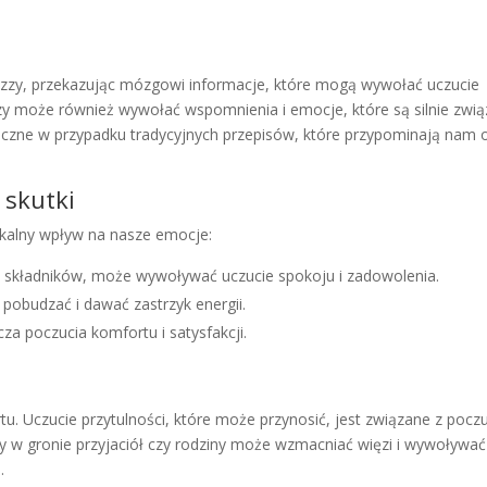
zzy, przekazując mózgowi informacje, które mogą wywołać uczucie
zy może również wywołać wspomnienia i emocje, które są silnie zwią
idoczne w przypadku tradycyjnych przepisów, które przypominają na
 skutki
kalny wpływ na nasze emocje:
ią składników, może wywoływać uczucie spokoju i zadowolenia.
pobudzać i dawać zastrzyk energii.
a poczucia komfortu i satysfakcji.
. Uczucie przytulności, które może przynosić, jest związane z pocz
zy w gronie przyjaciół czy rodziny może wzmacniać więzi i wywoływa
.