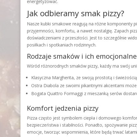
energetyzować.
Jak odbieramy smak pizzy?
Nasze kubki smakowe reagują na różne komponenty pi
przyjemności, komfortu, a nawet nostalgię. Zapach piz
doświadczeniami z przeszłości. Jest to szczególnie w
posiłkach i spotkaniach rodzinnych.
Rodzaje smaków i ich emocjonalne
Wśród różnorodnych smaków pizzy, każdy ma swój uni
Klasyczna Margherita, ze swoją prostotą i świeżośc
Ostra Diabola ze swoimi pikantnymi akcentami może 
Bogata Quattro Formaggi z mieszanką serów dostarcz
Komfort jedzenia pizzy
Pizza często jest symbolem ciepła i domowego komfortu
bezpieczeństwa i stabilności. Ponadto, spożywanie piz
emocje, tworząc wspomnienia, które będą trwać latami