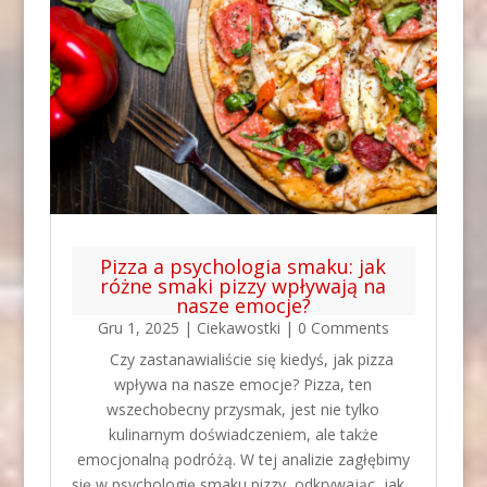
Pizza a psychologia smaku: jak
różne smaki pizzy wpływają na
nasze emocje?
Gru 1, 2025
|
Ciekawostki
| 0 Comments
Czy zastanawialiście się kiedyś, jak pizza
wpływa na nasze emocje? Pizza, ten
wszechobecny przysmak, jest nie tylko
kulinarnym doświadczeniem, ale także
emocjonalną podróżą. W tej analizie zagłębimy
się w psychologię smaku pizzy, odkrywając, jak...