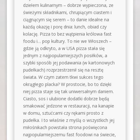
dziełem kulinarnym – dobrze wypieczona, ze
świeżymi składnikami, chrupiącym ciastem i
ciągnącym się serem – to danie idealne na
każdą okazję i porę dnia: lunch, obiad czy
kolację. Pizza to bez wątpienia królowa fast
foodu i… pop kultury. To nie we Włoszech –
gdzie ją odkryto, a w USA pizza stała się
jednym z najpopularniejszych posiłków, a
szybki sposób jej podawania (w kartonowych
pudełkach) rozprzestrzenił się na resztę
świata. W czym zatem tkwi sukces tego
okrągłego placka? W prostocie, bo to dzięki
niej pizza staje się tak uniwersalnym daniem.
Ciasto, sos i ulubione dodatki dobrze będą
smakować jedzone w restauracji, na kanapie
w domu, sztućcami czy rękami prosto z
pudełka. I to właśnie z myślą o wszystkich jej
miłośnikach powstała strona poświęcona
najpopularniejszemu fast foodowi na świecie,